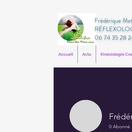
Frédérique Met
RÉFLEXOLOG
06 74 35 28 2
Accueil
Actu
Kinésiologie Cr
Frédé
0
Abonné