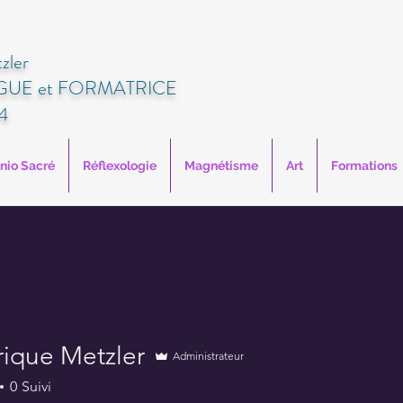
zler
UE et FORMATRICE
4
anio Sacré
Réflexologie
Magnétisme
Art
Formations
rique Metzler
Administrateur
0
Suivi