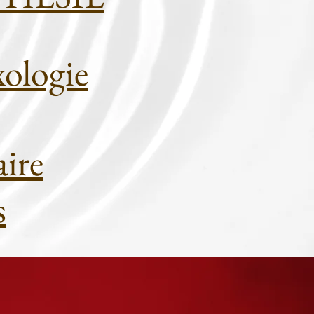
xologie
re​
s