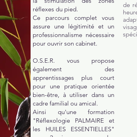
la stimulation des zones
de r
réflexes du pied.
heur
Ce parcours complet vous
adap
assure une légitimité et un
visag
spéci
professionnalisme nécessaire
pour ouvrir son cabinet.
O.S.E.R. vous propose
également des
apprentissages plus court
pour une pratique orientée
bien-être, à utiliser dans un
cadre familial ou amical.
Ainsi qu'une formation
"Réflexologie PALMAIRE et
les HUILES ESSENTIELLES"