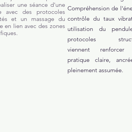
éaliser une séance d'une
Compréhension de l'éne
e avec des protocoles
contrôle du taux vibrat
tés et un massage du
e en lien avec des zones
utilisation du pendu
fiques.
protocoles struct
viennent renforcer
pratique claire, ancr
pleinement assumée.
ARTICLES
ARTICLES