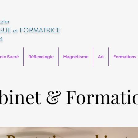
zler
UE et FORMATRICE
4
anio Sacré
Réflexologie
Magnétisme
Art
Formations
binet & Formati
binet & Formati