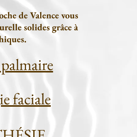
oche de Valence vous
relle solides grâce à
thiques.
almaire​
 faciale
HÉSIE