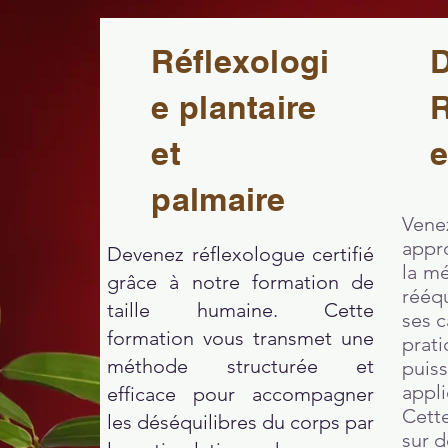
Réflexologi
D
e plantaire
R
et
e
palmaire
Ven
appr
Devenez réflexologue certifié
la mé
grâce à notre formation de
rééqu
taille humaine
. Cette
ses c
formation vous transmet une
prat
méthode structurée et
puis
appli
efficace pour accompagner
Cett
les déséquilibres du corps par
sur d