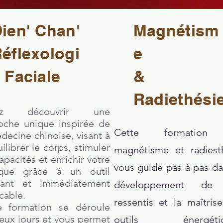
ien' Chan'
Magnétism
éflexologi
e
 Faciale
&
Radiethési
ez découvrir une
oche unique inspirée de
Cette formation
decine chinoise, visant à
ilibrer le corps, stimuler
magnétisme et radiest
apacités et enrichir votre
vous guide pas à pas da
ique grâce à un outil
sant et immédiatement
développement de
cable.
ressentis et la maîtris
e formation se déroule
eux jours et vous permet
outils énergétiq