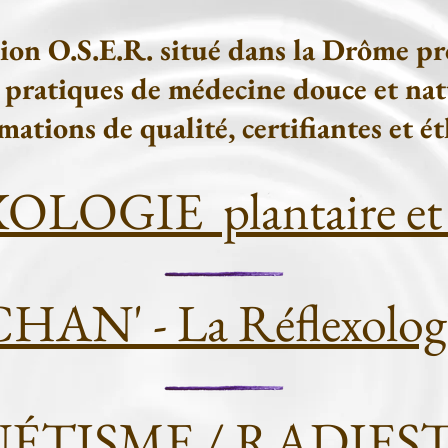
ion O.S.E.R. situé dans la Drôme pr
pratiques de médecine douce et natu
rmations de qualité,
certifiantes et é
LOGIE plantaire et p
AN' - La Réflexologie
ÉTISME / RADIEST