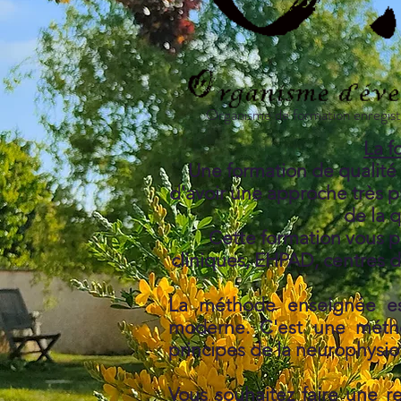
Organisme de formation enregis
La f
Une formation de qualité 
d'avoir une approche très pr
de la q
Cette formation vous pe
cliniques, EHPAD, centres de
La méthode enseignée est
moderne. C'est une métho
principes de la neurophysio
Vous souhaitez faire une 