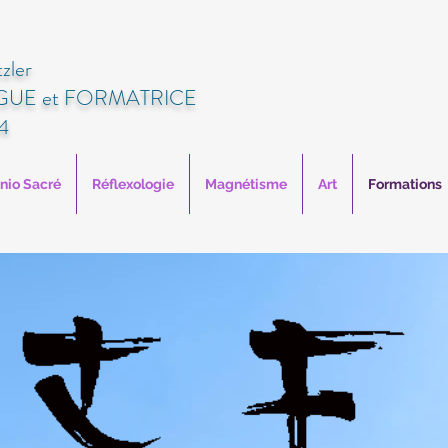
zler
UE et FORMATRICE
4
anio Sacré
Réflexologie
Magnétisme
Art
Formations