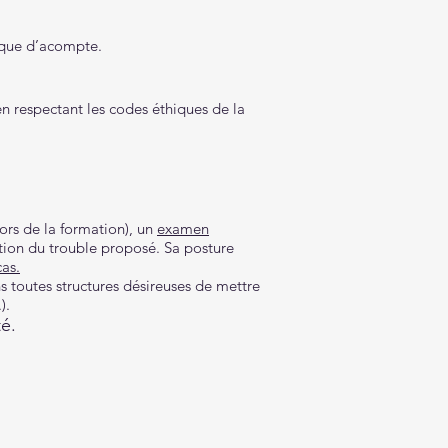
hèque d’acompte.
en respectant les codes éthiques de la
lors de la formation), un
examen
ction du trouble proposé. Sa posture
as.
s toutes structures désireuses de mettre
).
té.