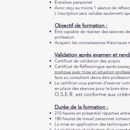
Entretien personnel
Avoir reçu au moins 1 séance de réflex
L'inscription sera validée seulement a
Objectif de formation :
Être capable de réaliser des séances d
profession
Acquérir les connaissances théoriques n
Validation après examen et ren
Certificat de validation des acquis
Certificat de Réflexologue après pass
pratique avec mise en situation profess
face au consultant devra être professio
Le certificat vous permet d'exercer vot
en place des séances pour le bien-être d
O.S.E.R. est conforme aux critèr
Durée de la formation :
210 heures en présentiel réparties entre
180 heures de travail personnel consacr
La mise en application des techniques t
La réalisation et rédaction d'un carnet