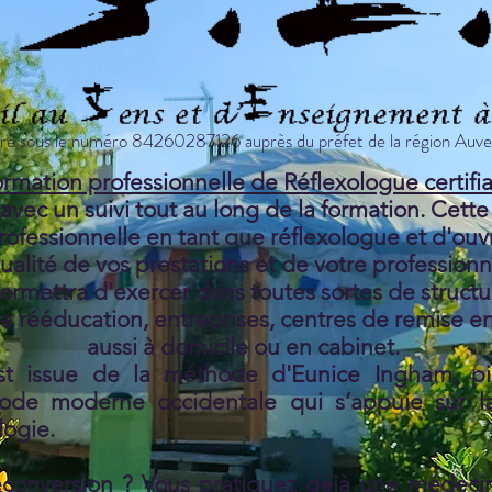
tré sous le numéro 84260287126 auprès du préfet de la région Au
ormation professionnelle de Réflexologue certifi
avec un suivi tout au long de la formation. Cett
ofessionnelle en tant que réflexologue et d'ouvr
ualité de vos prestations et de votre profession
rmettra d'exercer dans toutes sortes de structu
 rééducation, entreprises, centres de remise en 
aussi à domicile ou en cabinet.
 issue de la méthode d'Eunice Ingham, pio
de moderne occidentale qui s’appuie sur la
logie.
reconversion ? Vous pratiquez déjà une médeci