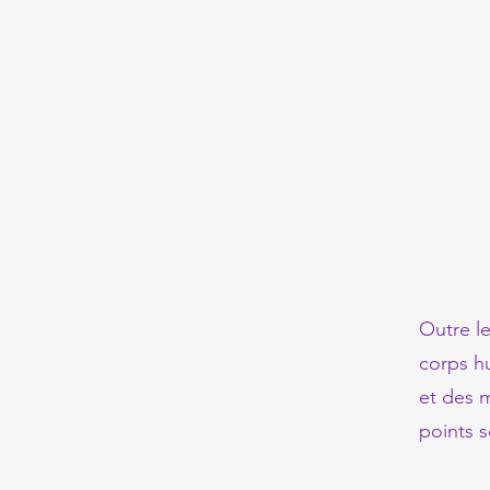
Outre l
corps hu
et des 
points s