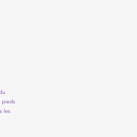
du
s pieds
s les