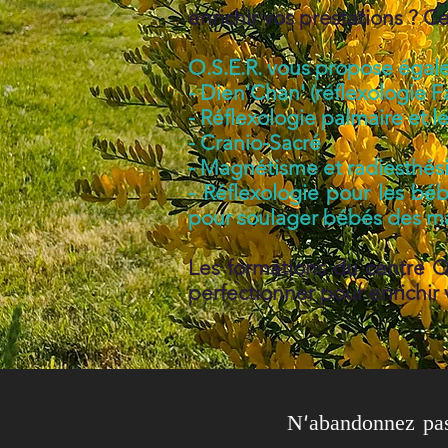
enrichir vos prestations ? Ce
O.S.E.R. vous propose égale
- Dien'Chan' (réflexologie F
- Réflexologie palmaire et le
- Cranio-Sacré
- Magnétisme et radiesthés
- Réflexologie pour les bé
pour soulager bébés des ma
Les formations du centre O.
perfectionner pour enrichir 
N'abandonnez pas 