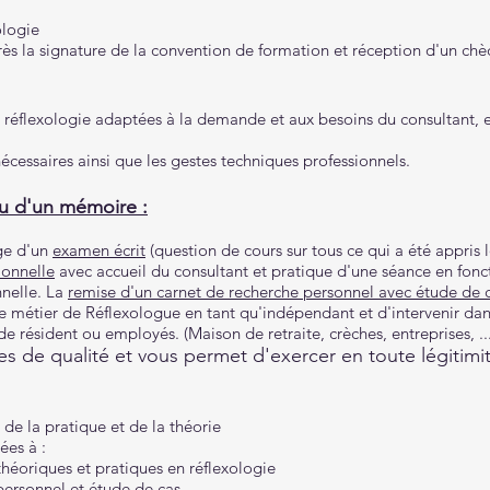
ologie
près la signature de la convention de formation et réception d'un c
e réflexologie adaptées à la demande et aux besoins du consulta
nt, 
écessaires ainsi que les gestes techniques professionnels.
du d'un mémoire :
age d'un
examen écrit
(question de cours sur tous ce qui a été appris 
ionnelle
avec
accueil du consultant et pratique d'une séance en fon
nnelle. La
remise d'un carnet de recherche personnel avec étude de c
re métier de Réflexologue en tant qu'indépendant et d'intervenir dan
e résident ou employés. (Maison de retraite, crèches, entreprises, ...
es de qualité et vous permet d'exercer en toute légitimi
 de la pratique et de la théorie
ées à :
héoriques et pratiques en réflexologie
 personnel et étude de cas