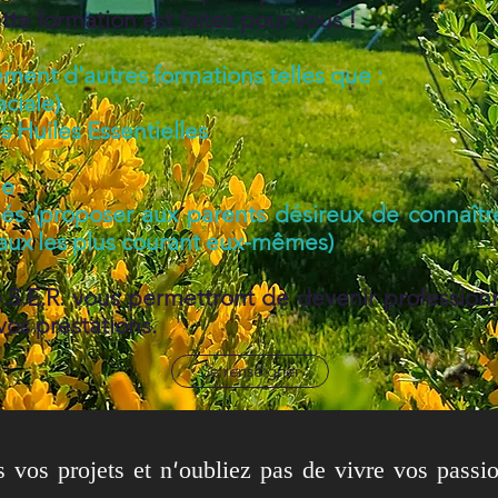
tte formation est faites pour vous !
ment d'autres formations telles que :
aciale)
s Huiles Essentielles
ie
bés (proposer aux parents désireux de connaître
ux les plus courant eux-mêmes)
S.E.R. vous permettront de devenir professionn
vos prestations.
Se renseigner
vos projets et n'oubliez pas de vivre vos passi