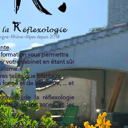
vergne-Rhône-Alpes depuis 2018
ante
.
e formation vous permettra
ir votre cabinet en étant sûr
nalisme.
res telles que hôpitaux,
forme et de bien-être, ... et
nnière de la réflexologie
 théorie des zones et les
ne douce et vous souhaitez