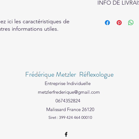
INFO DE LIVRA
vos visiteurs des con
remboursement des ar
site. Énoncez clairem
Condition de livraiso
ez ici les caractéristiques de 
une relation de confi
détails sur vos modes
autres informations utiles.
permettre ainsi d'ach
vos prix. Fournissez d
sécurité.
modes de livraison af
leur confiance.
Frédérique Metzler Réflexologue
Entreprise Individuelle
metzlerfrederique@gmail.com
0674352824
Malissard France 26120
Siret : 399 424 464 00010