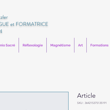
zler
UE et FORMATRICE
4
anio Sacré
Réflexologie
Magnétisme
Art
Formations
Article
SKU : 364215375135191