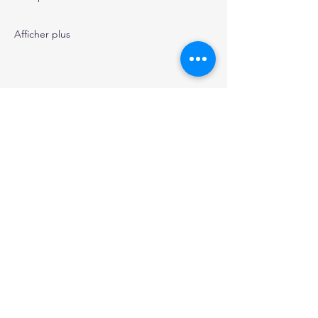
Afficher plus
Partager cet événement
Frédérique Metzler Réflexologue
Entreprise Individuelle
metzlerfrederique@gmail.com
0674352824