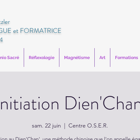
zler
UE et FORMATRICE
4
anio Sacré
Réflexologie
Magnétisme
Art
Formations
Initiation Dien'Chan
sam. 22 juin
  |  
Centre O.S.E.R.
ion au Dien'Chan', une méthode chinoise que l'on appelle ég