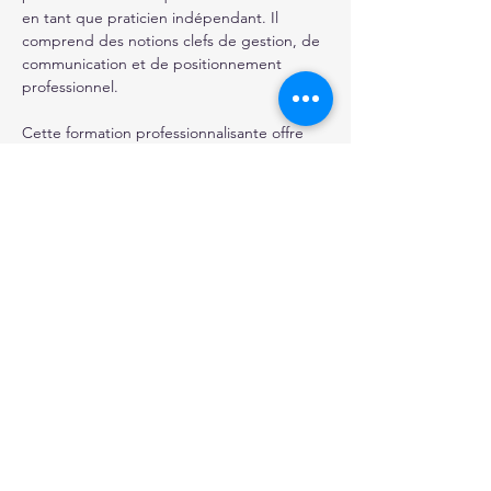
en tant que praticien indépendant. Il 
comprend des notions clefs de gestion, de 
communication et de positionnement 
professionnel. 
Cette formation professionnalisante offre 
ainsi une vision globale du métier, alliant 
compétences techniques, conscience de 
soi et savoir-être entrepreneurial. 
Afficher plus
Partager cet événement