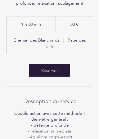
profonde, relaxation, soulagement
80
euros
1 h 30 min
1
80 €
3
0
Chemin des Blanchards
|
9 rue des
m
pins
i
n
Réserver
Description du service
Double action avec cette méthode !
Bien-être général :
- détente profonde
- relaxation immédiate
- équilibre corps-esprit